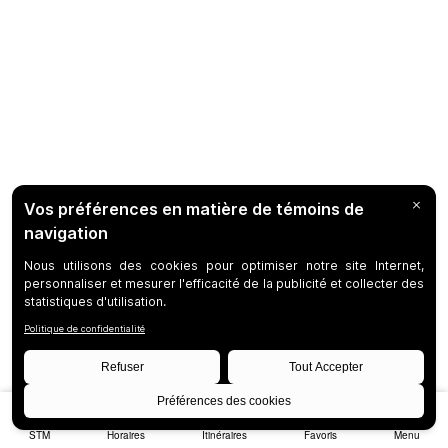
STM
Horaires
Itinéraires
Favoris
Menu