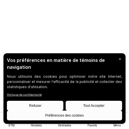
STM
Horaires
Itinéraires
Favoris
Menu