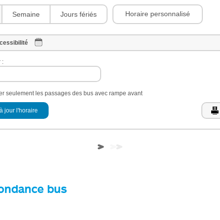
Horaire personnalisé
Semaine
Jours fériés
cessibilité
 :
her seulement les passages des bus avec rampe avant
à jour l'horaire
ondance bus