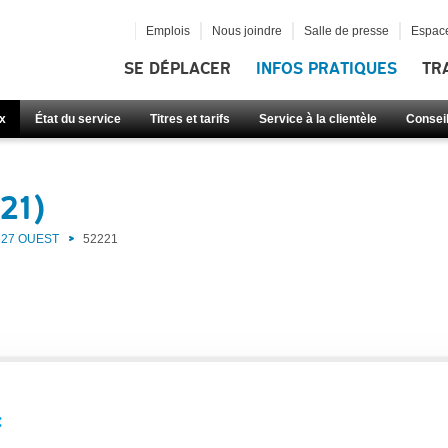
Emplois
Nous joindre
Salle de presse
Espace
SE DÉPLACER
INFOS PRATIQUES
TR
x
État du service
Titres et tarifs
Service à la clientèle
Consei
21)
27 OUEST
52221
: