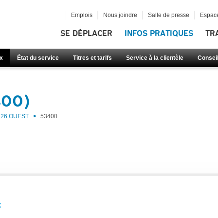
Emplois
Nous joindre
Salle de presse
Espace
SE DÉPLACER
INFOS PRATIQUES
TR
x
État du service
Titres et tarifs
Service à la clientèle
Consei
400)
26 OUEST
53400
: