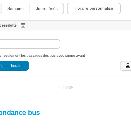
Horaire personnalisé
Semaine
Jours fériés
cessibilité
 :
her seulement les passages des bus avec rampe avant
à jour l'horaire
ondance bus