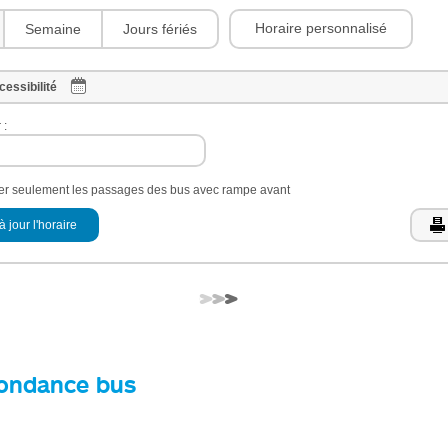
Horaire personnalisé
Semaine
Jours fériés
cessibilité
 :
her seulement les passages des bus avec rampe avant
à jour l'horaire
ondance bus