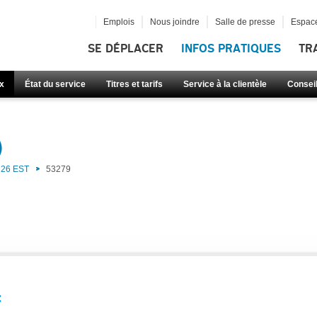
Emplois
Nous joindre
Salle de presse
Espace
SE DÉPLACER
INFOS PRATIQUES
TR
x
État du service
Titres et tarifs
Service à la clientèle
Consei
)
26 EST
53279
: