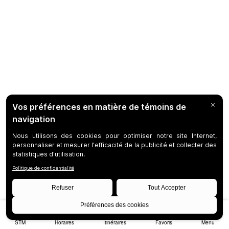
STM
Horaires
Itinéraires
Favoris
Menu