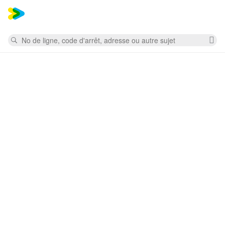
Mess
Rechercher
Su
la
re