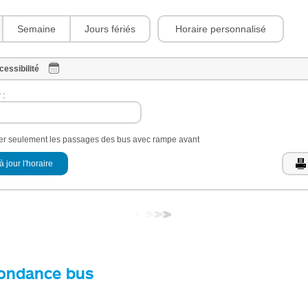
Horaire personnalisé
Semaine
Jours fériés
cessibilité
 :
her seulement les passages des bus avec rampe avant
à jour l'horaire
ondance bus