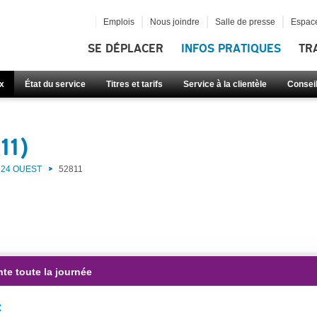
Emplois
Nous joindre
Salle de presse
Espace
SE DÉPLACER
INFOS PRATIQUES
TR
x
État du service
Titres et tarifs
Service à la clientèle
Consei
11)
24 OUEST
52811
te toute la journée
: