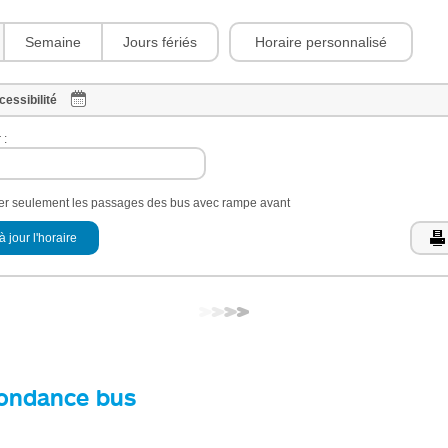
Horaire personnalisé
Semaine
Jours fériés
cessibilité
 :
her seulement les passages des bus avec rampe avant
à jour l'horaire
ondance bus