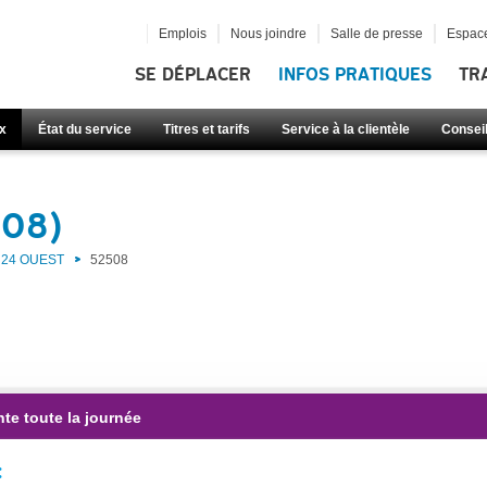
Emplois
Nous joindre
Salle de presse
Espace
SE DÉPLACER
INFOS PRATIQUES
TR
x
État du service
Titres et tarifs
Service à la clientèle
Consei
508)
24 OUEST
52508
te toute la journée
: