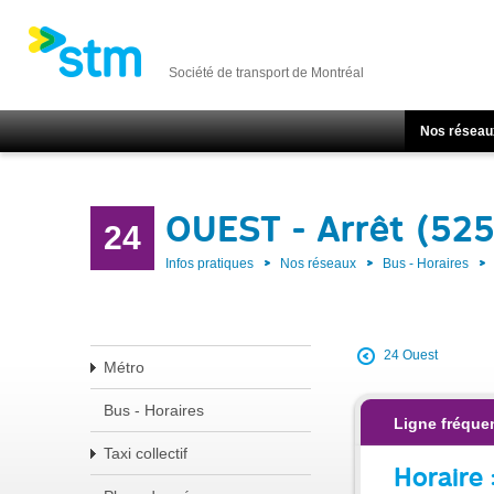
Société de transport de Montréal
Nos réseau
OUEST - Arrêt (52
24
Infos pratiques
Nos réseaux
Bus - Horaires
24 Ouest
Métro
Bus - Horaires
Ligne fréquen
Taxi collectif
Horaire 