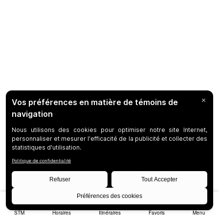
STM
Horaires
Itinéraires
Favoris
Menu