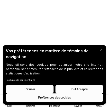
STM
Horaires
Itinéraires
Favoris
Menu