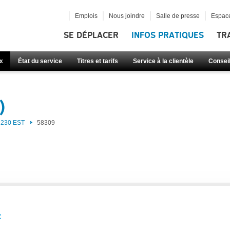
Emplois
Nous joindre
Salle de presse
Espace
SE DÉPLACER
INFOS PRATIQUES
TR
x
État du service
Titres et tarifs
Service à la clientèle
Consei
)
230 EST
58309
: