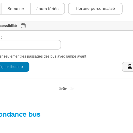
Horaire personnalisé
Semaine
Jours fériés
cessibilité
 :
her seulement les passages des bus avec rampe avant
à jour l'horaire
ondance bus