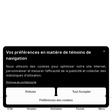
STM
Horaires
Itinéraires
Favoris
Menu