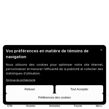
STM
Horaires
Itinéraires
Favoris
Menu