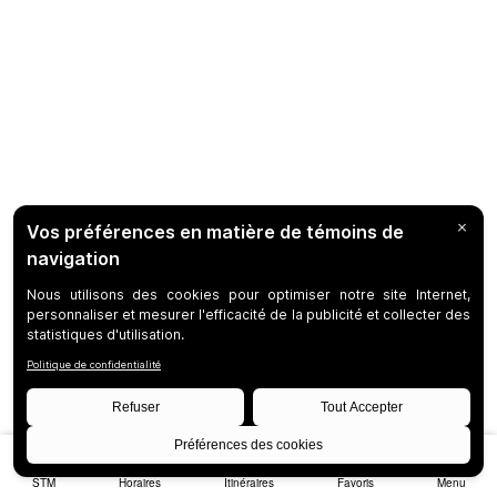
STM
Horaires
Itinéraires
Favoris
Menu