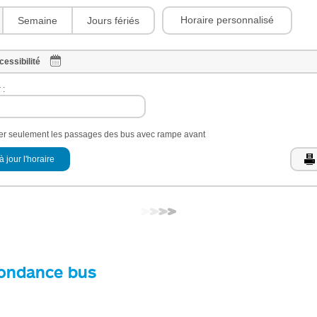
Horaire personnalisé
Semaine
Jours fériés
cessibilité
 :
her seulement les passages des bus avec rampe avant
à jour l'horaire
ondance bus