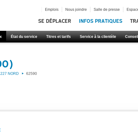
Emplois
Nous joindre
Salle de presse
Espace
SE DÉPLACER
INFOS PRATIQUES
TR
x
État du service
Titres et tarifs
Service à la clientèle
Consei
90)
227 NORD
62590
: