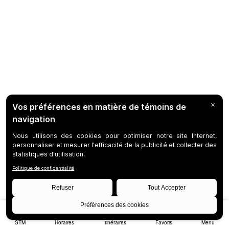
STM
Horaires
Itinéraires
Favoris
Menu