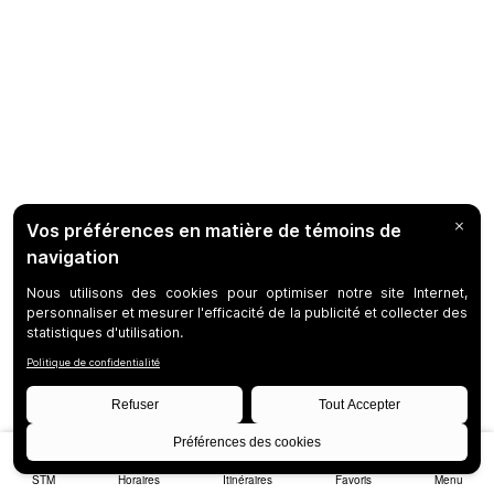
STM
Horaires
Itinéraires
Favoris
Menu