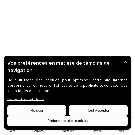
STM
Horaires
Itinéraires
Favoris
Menu