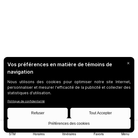
STM
Horaires
Itinéraires
Favoris
Menu