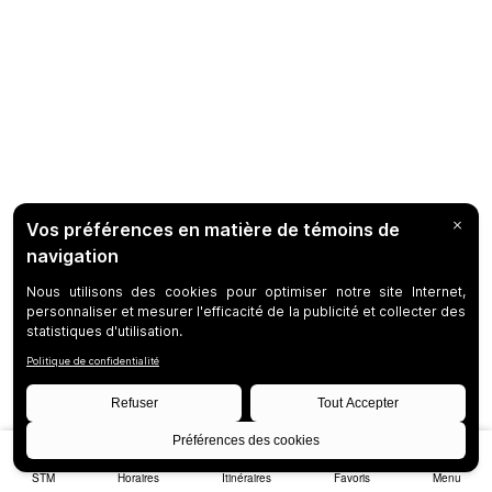
STM
Horaires
Itinéraires
Favoris
Menu