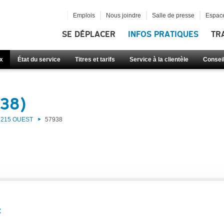
Emplois
Nous joindre
Salle de presse
Espace
SE DÉPLACER
INFOS PRATIQUES
TR
x
État du service
Titres et tarifs
Service à la clientèle
Consei
938)
215 OUEST
57938
: