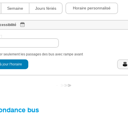
Horaire personnalisé
Semaine
Jours fériés
cessibilité
 :
her seulement les passages des bus avec rampe avant
à jour l'horaire
ondance bus