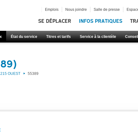
Emplois
Nous joindre
Salle de presse
Espace
SE DÉPLACER
INFOS PRATIQUES
TR
x
État du service
Titres et tarifs
Service à la clientèle
Consei
389)
215 OUEST
55389
: