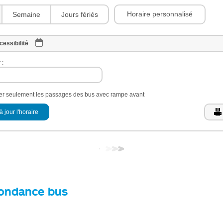
Horaire personnalisé
Semaine
Jours fériés
cessibilité
 :
her seulement les passages des bus avec rampe avant
à jour l'horaire
ondance bus