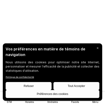
STM
Horaires
Itinéraires
Favoris
Menu