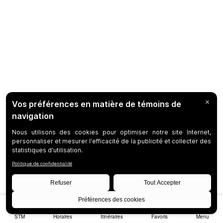
STM
Horaires
Itinéraires
Favoris
Menu