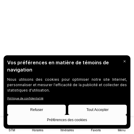
STM
Horaires
Itinéraires
Favoris
Menu