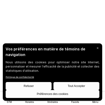
STM
Horaires
Itinéraires
Favoris
Menu