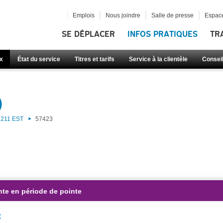
Emplois
Nous joindre
Salle de presse
Espace
SE DÉPLACER
INFOS PRATIQUES
TR
x
État du service
Titres et tarifs
Service à la clientèle
Consei
)
211 EST
57423
nte en période de pointe
: