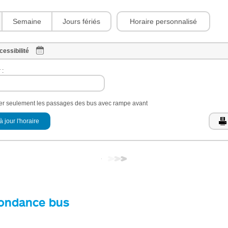
Horaire personnalisé
Semaine
Jours fériés
cessibilité
 :
her seulement les passages des bus avec rampe avant
à jour l'horaire
ondance bus