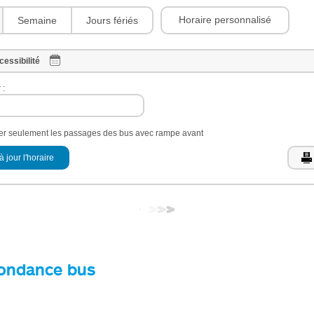
Horaire personnalisé
Semaine
Jours fériés
cessibilité
 :
her seulement les passages des bus avec rampe avant
à jour l'horaire
ondance bus