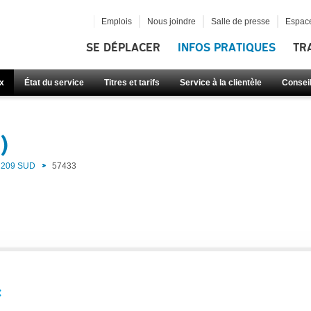
Emplois
Nous joindre
Salle de presse
Espace
SE DÉPLACER
INFOS PRATIQUES
TR
x
État du service
Titres et tarifs
Service à la clientèle
Consei
)
209 SUD
57433
: