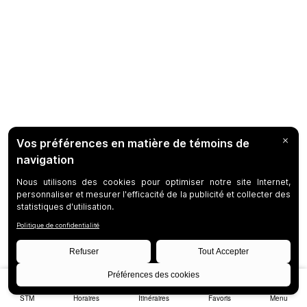
STM
Horaires
Itinéraires
Favoris
Menu