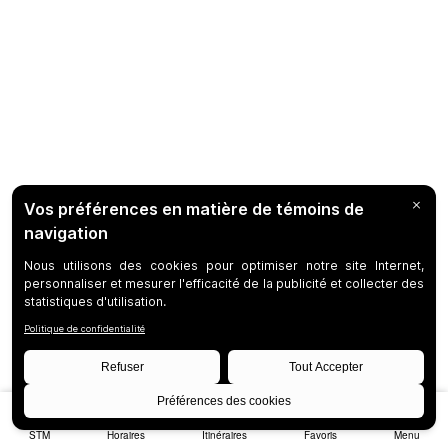
STM
Horaires
Itinéraires
Favoris
Menu