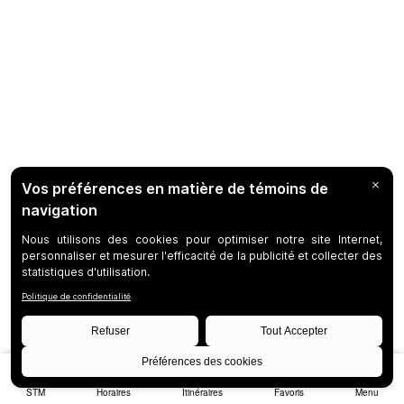
STM
Horaires
Itinéraires
Favoris
Menu