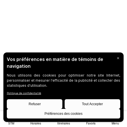
STM
Horaires
Itinéraires
Favoris
Menu