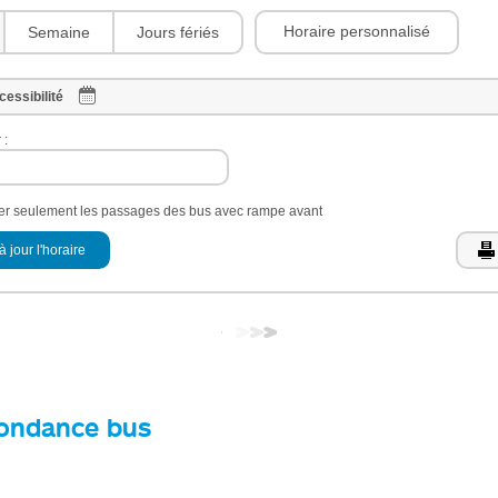
Horaire personnalisé
Semaine
Jours fériés
cessibilité
 :
her seulement les passages des bus avec rampe avant
à jour l'horaire
ondance bus