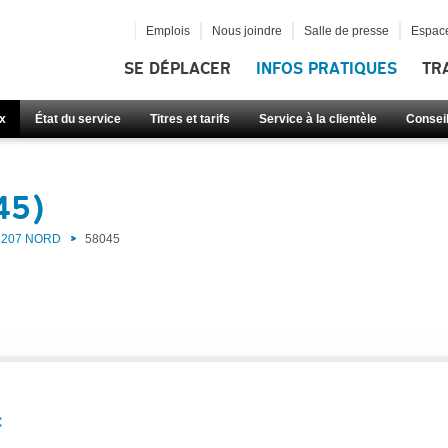
Emplois
Nous joindre
Salle de presse
Espace
SE DÉPLACER
INFOS PRATIQUES
TR
x
État du service
Titres et tarifs
Service à la clientèle
Consei
45)
207 NORD
58045
: