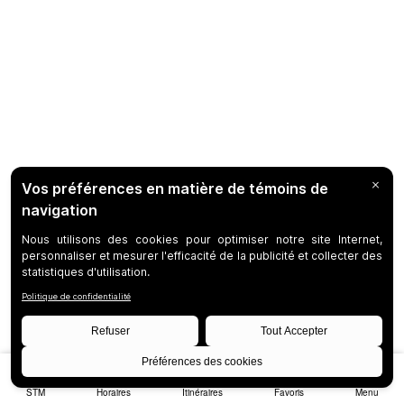
STM
Horaires
Itinéraires
Favoris
Menu