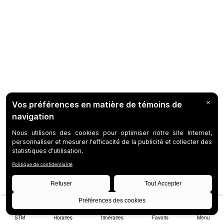
STM
Horaires
Itinéraires
Favoris
Menu