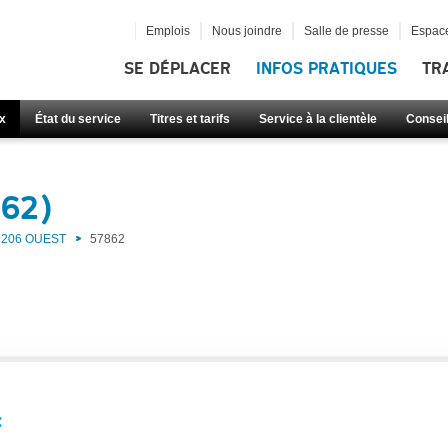
Emplois
Nous joindre
Salle de presse
Espace
SE DÉPLACER
INFOS PRATIQUES
TR
x
État du service
Titres et tarifs
Service à la clientèle
Consei
862)
206 OUEST
57862
: