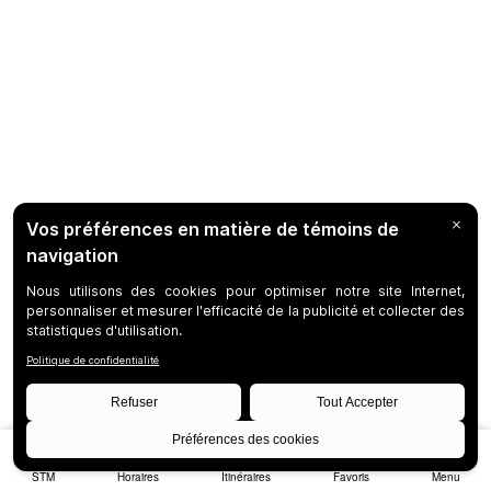
STM
Horaires
Itinéraires
Favoris
Menu