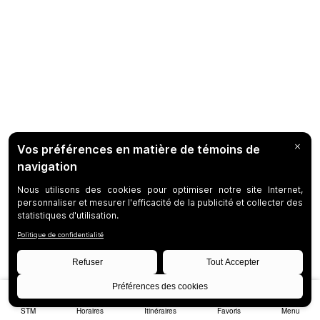
STM
Horaires
Itinéraires
Favoris
Menu