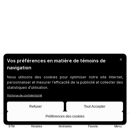
STM
Horaires
Itinéraires
Favoris
Menu