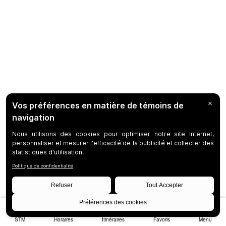
STM
Horaires
Itinéraires
Favoris
Menu