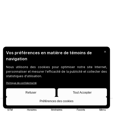
STM
Horaires
Itinéraires
Favoris
Menu