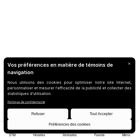
STM
Horaires
Itinéraires
Favoris
Menu