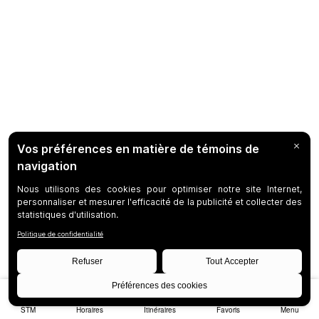
STM
Horaires
Itinéraires
Favoris
Menu