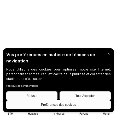
STM
Horaires
Itinéraires
Favoris
Menu