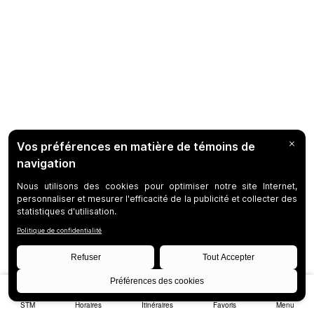
STM
Horaires
Itinéraires
Favoris
Menu