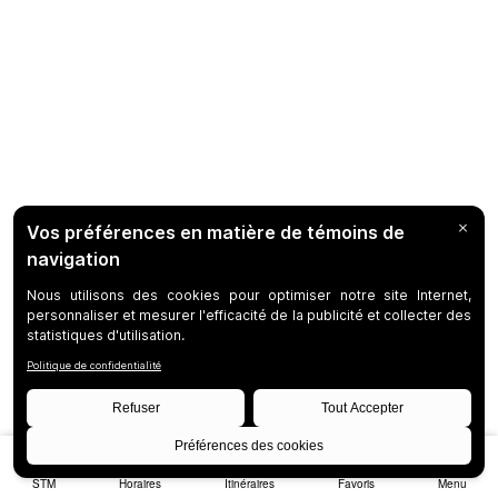
STM
Horaires
Itinéraires
Favoris
Menu