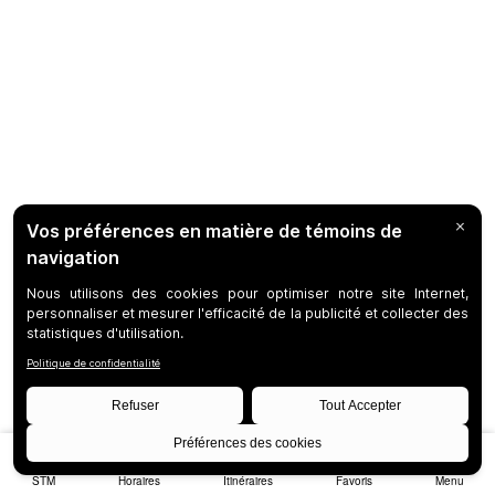
STM
Horaires
Itinéraires
Favoris
Menu