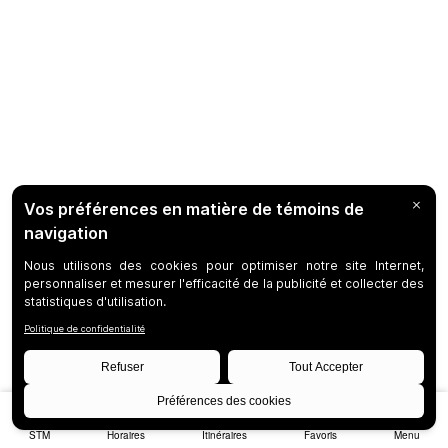
STM
Horaires
Itinéraires
Favoris
Menu