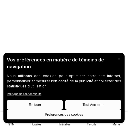
STM
Horaires
Itinéraires
Favoris
Menu